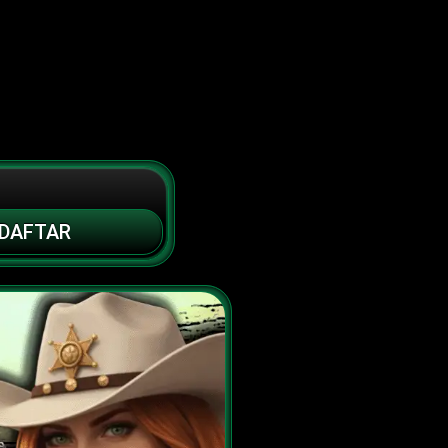
DAFTAR