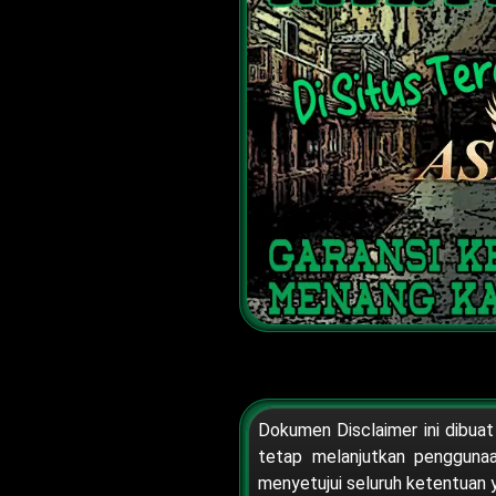
Dokumen Disclaimer ini dibuat
tetap melanjutkan pengguna
menyetujui seluruh ketentuan y