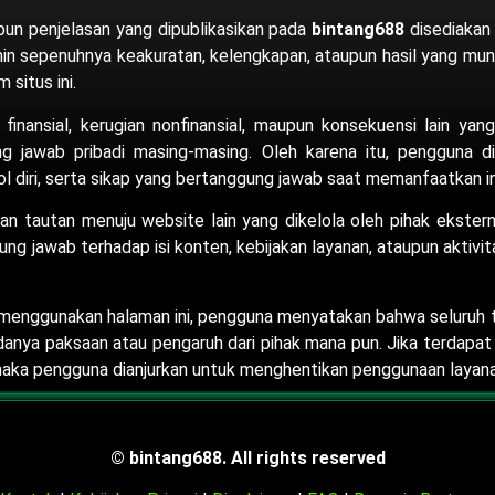
pun penjelasan yang dipublikasikan pada
bintang688
disediakan
min sepenuhnya keakuratan, kelengkapan, ataupun hasil yang mun
 situs ini.
 finansial, kerugian nonfinansial, maupun konsekuensi lain yan
 jawab pribadi masing-masing. Oleh karena itu, pengguna d
l diri, serta sikap yang bertanggung jawab saat memanfaatkan info
an tautan menuju website lain yang dikelola oleh pihak eksterna
g jawab terhadap isi konten, kebijakan layanan, ataupun aktivita
enggunakan halaman ini, pengguna menyatakan bahwa seluruh ti
danya paksaan atau pengaruh dari pihak mana pun. Jika terdapat
i, maka pengguna dianjurkan untuk menghentikan penggunaan lay
© bintang688. All rights reserved